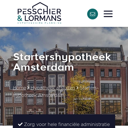
Starters­hypotheek
Amsterdam
Home
Hypotheek afsluiten
Starters­
hypotheek Amsterdam
Zorg voor hele financiële administratie