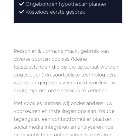
Ongebonden hypothecair planner
Kosteloos eerste gesprek
Pesschier & Lormans maakt gebruik van
diverse soorten cookies (kleine
tekstbestanden die op uw apparaat worden
opgeslagen) en soortgelijke technologieën,
waardoor gegevens verzameld worden die
nodig zijn om onze services te verlenen.
Met cookies kunnen wij onder andere: uw
voorkeuren en instellingen opslaan, fraude
tegengaan, een contactformulier plaatsen,
social media integreren en analyseren hoe
onze website en online services presteren.