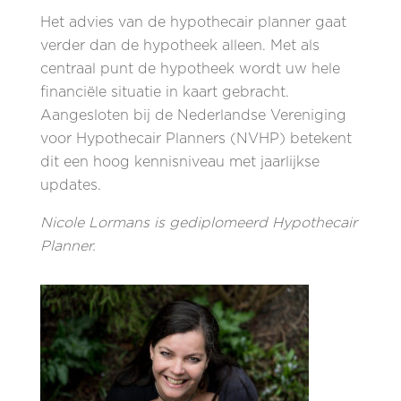
Het advies van de hypothecair planner gaat
verder dan de hypotheek alleen. Met als
centraal punt de hypotheek wordt uw hele
financiële situatie in kaart gebracht.
Aangesloten bij de Nederlandse Vereniging
voor Hypothecair Planners (NVHP) betekent
dit een hoog kennisniveau met jaarlijkse
updates.
Nicole Lormans is gediplomeerd Hypothecair
Planner.