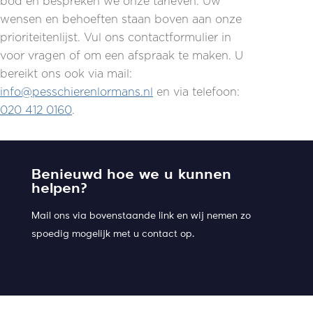
bod en bespreken we onze tarieven. Uw
wensen en behoeften staan boven aan onze
prioriteitenlijst. Vul ons contactformulier in
voor vragen of om een afspraak te maken. U
bereikt ons ook via mail:
info@pesschierenlormans.nl
en via telefoon:
020 412 0160
.
Benieuwd hoe we u kunnen
helpen?
Mail ons via bovenstaande link en wij nemen zo
spoedig mogelijk met u contact op.